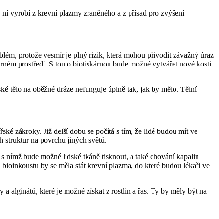
o ní vyrobí z krevní plazmy zraněného a z přísad pro zvýšení
ém, protože vesmír je plný rizik, která mohou přivodit závažný úraz
ém prostředí. S touto biotiskárnou bude možné vytvářet nové kosti
ké tělo na oběžné dráze nefunguje úplně tak, jak by mělo. Tělní
ské zákroky. Již delší dobu se počítá s tím, že lidé budou mít ve
 struktur na povrchu jiných světů.
s nímž bude možné lidské tkáně tisknout, a také chování kapalin
 bioinkoustu by se měla stát krevní plazma, do které budou lékaři ve
a alginátů, které je možné získat z rostlin a řas. Ty by měly být na