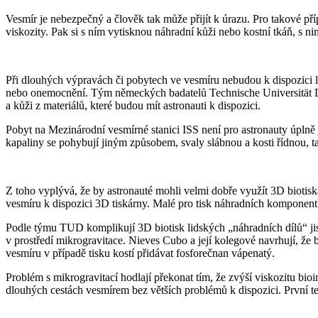
Vesmír je nebezpečný a člověk tak může přijít k úrazu. Pro takové pří
viskozity. Pak si s ním vytisknou náhradní kůži nebo kostní tkáň, s ni
Při dlouhých výpravách či pobytech ve vesmíru nebudou k dispozici 
nebo onemocnění. Tým německých badatelů Technische Universität Dr
a kůži z materiálů, které budou mít astronauti k dispozici.
Pobyt na Mezinárodní vesmírné stanici ISS není pro astronauty úplně 
kapaliny se pohybují jiným způsobem, svaly slábnou a kosti řídnou, t
Z toho vyplývá, že by astronauté mohli velmi dobře využít 3D biotiskár
vesmíru k dispozici 3D tiskárny. Malé pro tisk náhradních komponent 
Podle týmu TUD komplikují 3D biotisk lidských „náhradních dílů“ jis
v prostředí mikrogravitace. Nieves Cubo a její kolegové navrhují, že 
vesmíru v případě tisku kostí přidávat fosforečnan vápenatý.
Problém s mikrogravitací hodlají překonat tím, že zvýší viskozitu bioi
dlouhých cestách vesmírem bez větších problémů k dispozici. První t