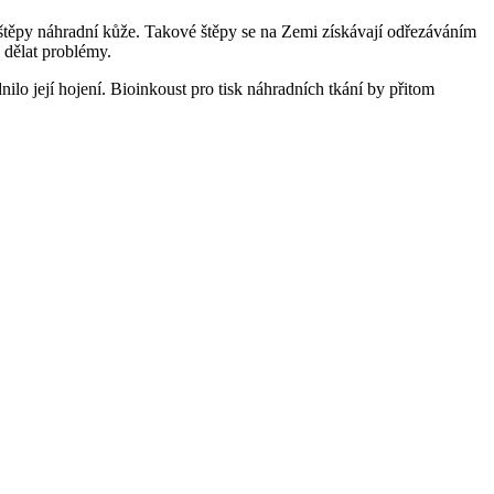
u štěpy náhradní kůže. Takové štěpy se na Zemi získávají odřezáváním
 dělat problémy.
lo její hojení. Bioinkoust pro tisk náhradních tkání by přitom