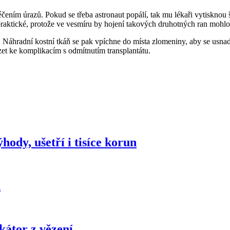
éčením úrazů. Pokud se třeba astronaut popálí, tak mu lékaři vytiskno
praktické, protože ve vesmíru by hojení takových druhotných ran mohlo
 Náhradní kostní tkáň se pak vpíchne do místa zlomeniny, aby se usnadni
et ke komplikacím s odmítnutím transplantátu.
hody, ušetří i tisíce korun
u
kátor z vězení