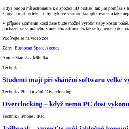
Když budou mít astronauté k dispozici 3D biotisk, tak jim pomůže s l
z jiných míst na těle. To by bylo ve vesmíru komplikované, a také ne
V případě zlomenin kostí zase bude možné vyrobit štěpy kostní tkáně.
pocházel ze samotného zraněného astronauta, takže by nemělo docház
Podívejte se na video
zde
.
Zdroj:
European Space Agency
Autor: Stanislav Mihulka
Technik
Studenti mají při shánění softwaru velké vý
Technik / Přetaktování / Overclocking
Overclocking – když nemá PC dost výkon
Technik / iPhone / iPad
Jailbreak – vypusťte svůj jablečný komuni