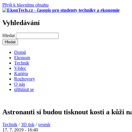
Přejít k hlavnímu obsahu
Vyhledávání
Hledat
Domů
Ekonom
Technik
Vědec
Kariéra
Rozhovory
O nás
přihlásit se
Astronauti si budou tisknout kosti a kůži n
Technik
/
3D tisk
/
vesmír
17. 7. 2019 - 16:40