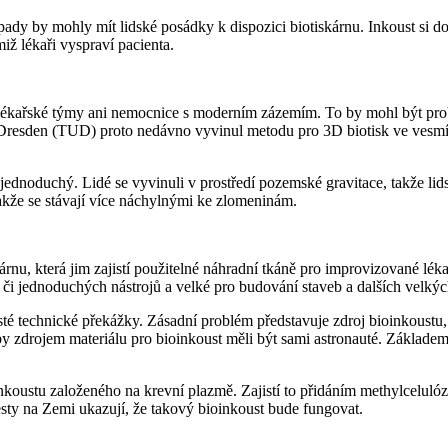
pady by mohly mít lidské posádky k dispozici biotiskárnu. Inkoust si d
miž lékaři vyspraví pacienta.
lékařské týmy ani nemocnice s moderním zázemím. To by mohl být probl
esden (TUD) proto nedávno vyvinul metodu pro 3D biotisk ve vesmírn
jednoduchý. Lidé se vyvinuli v prostředí pozemské gravitace, takže lids
akže se stávají více náchylnými ke zlomeninám.
nu, která jim zajistí použitelné náhradní tkáně pro improvizované lékař
či jednoduchých nástrojů a velké pro budování staveb a dalších velkých
té technické překážky. Zásadní problém představuje zdroj bioinkoustu, 
by zdrojem materiálu pro bioinkoust měli být sami astronauté. Základem
nkoustu založeného na krevní plazmě. Zajistí to přidáním methylcelulózy 
esty na Zemi ukazují, že takový bioinkoust bude fungovat.