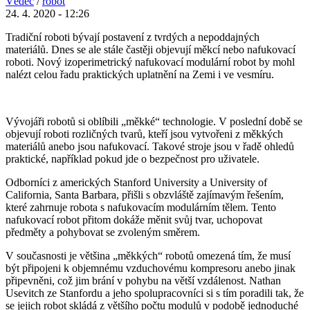
Vědec
/
robot
24. 4. 2020 - 12:26
Tradiční roboti bývají postavení z tvrdých a nepoddajných
materiálů. Dnes se ale stále častěji objevují měkcí nebo nafukovací
roboti. Nový izoperimetrický nafukovací modulární robot by mohl
nalézt celou řadu praktických uplatnění na Zemi i ve vesmíru.
Vývojáři robotů si oblíbili „měkké“ technologie. V poslední době se
objevují roboti rozličných tvarů, kteří jsou vytvořeni z měkkých
materiálů anebo jsou nafukovací. Takové stroje jsou v řadě ohledů
praktické, například pokud jde o bezpečnost pro uživatele.
Odborníci z amerických Stanford University a University of
California, Santa Barbara, přišli s obzvláště zajímavým řešením,
které zahrnuje robota s nafukovacím modulárním tělem. Tento
nafukovací robot přitom dokáže měnit svůj tvar, uchopovat
předměty a pohybovat se zvoleným směrem.
V současnosti je většina „měkkých“ robotů omezená tím, že musí
být připojeni k objemnému vzduchovému kompresoru anebo jinak
připevněni, což jim brání v pohybu na větší vzdálenost. Nathan
Usevitch ze Stanfordu a jeho spolupracovníci si s tím poradili tak, že
se jejich robot skládá z většího počtu modulů v podobě jednoduché