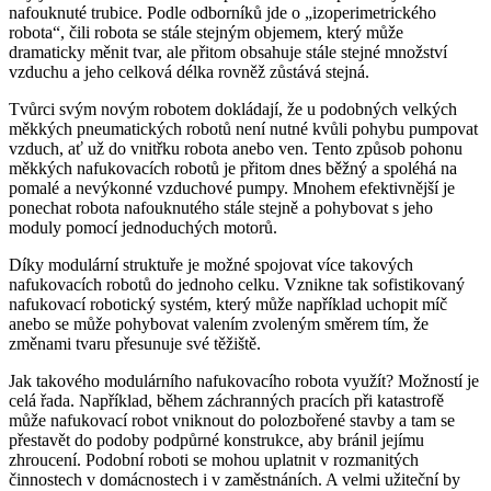
nafouknuté trubice. Podle odborníků jde o „izoperimetrického
robota“, čili robota se stále stejným objemem, který může
dramaticky měnit tvar, ale přitom obsahuje stále stejné množství
vzduchu a jeho celková délka rovněž zůstává stejná.
Tvůrci svým novým robotem dokládají, že u podobných velkých
měkkých pneumatických robotů není nutné kvůli pohybu pumpovat
vzduch, ať už do vnitřku robota anebo ven. Tento způsob pohonu
měkkých nafukovacích robotů je přitom dnes běžný a spoléhá na
pomalé a nevýkonné vzduchové pumpy. Mnohem efektivnější je
ponechat robota nafouknutého stále stejně a pohybovat s jeho
moduly pomocí jednoduchých motorů.
Díky modulární struktuře je možné spojovat více takových
nafukovacích robotů do jednoho celku. Vznikne tak sofistikovaný
nafukovací robotický systém, který může například uchopit míč
anebo se může pohybovat valením zvoleným směrem tím, že
změnami tvaru přesunuje své těžiště.
Jak takového modulárního nafukovacího robota využít? Možností je
celá řada. Například, během záchranných pracích při katastrofě
může nafukovací robot vniknout do polozbořené stavby a tam se
přestavět do podoby podpůrné konstrukce, aby bránil jejímu
zhroucení. Podobní roboti se mohou uplatnit v rozmanitých
činnostech v domácnostech i v zaměstnáních. A velmi užiteční by