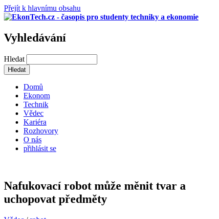
Přejít k hlavnímu obsahu
Vyhledávání
Hledat
Domů
Ekonom
Technik
Vědec
Kariéra
Rozhovory
O nás
přihlásit se
Nafukovací robot může měnit tvar a
uchopovat předměty