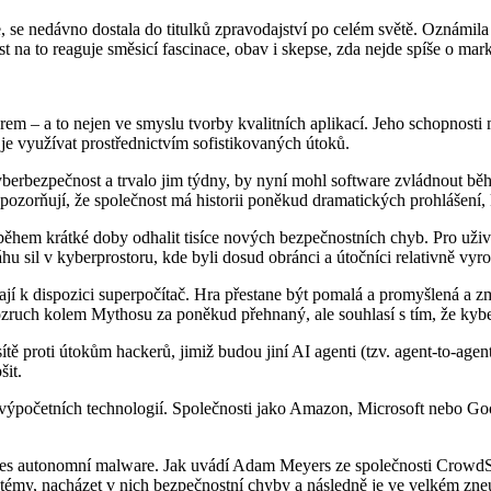
ce, se nedávno dostala do titulků zpravodajství po celém světě. Oznámi
 na to reaguje směsicí fascinace, obav i skepse, zda nejde spíše o mar
em – a to nejen ve smyslu tvorby kvalitních aplikací. Jeho schopnost
e využívat prostřednictvím sofistikovaných útoků.
a kyberbezpečnost a trvalo jim týdny, by nyní mohl software zvládnout b
 upozorňují, že společnost má historii poněkud dramatických prohlášen
em krátké doby odhalit tisíce nových bezpečnostních chyb. Pro uživat
sil v kyberprostoru, kde byli dosud obránci a útočníci relativně vyro
kají k dispozici superpočítač. Hra přestane být pomalá a promyšlená a z
 rozruch kolem Mythosu za poněkud přehnaný, ale souhlasí s tím, že ky
 proti útokům hackerů, jimiž budou jiní AI agenti (tzv. agent-to-agent w
šit.
u výpočetních technologií. Společnosti jako Amazon, Microsoft nebo G
 dnes autonomní malware. Jak uvádí Adam Meyers ze společnosti Crowd
témy, nacházet v nich bezpečnostní chyby a následně je ve velkém zneu