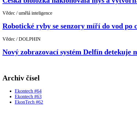
Česká bioložka naklonovala myš a vytvoři
Vědec / umělá inteligence
Robotické ryby se senzory míří do vod po 
Vědec / DOLPHIN
Nový zobrazovací systém Delfín detekuje 
Archiv čísel
Ekontech #64
Ekontech #63
EkonTech #62