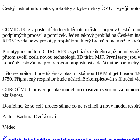
Český institut informatiky, robotiky a kybernetiky ČVUT vyvíjí proto
COVID-19 je v poslendích dnech tématem číslo 1 nejen v České repub
podpůrných procesů a pomůcek. Jeden takový probíhá na Českém inst
RP95“ zcela nový prototyp respirátoru, který by mělo být možné vyr
Prototyp respirátoru CIIRC RP95 vychází z reálného a již hojně využ
přitom zvolil zcela novou technologii 3D tisku MJF. První testy jsou 
konečně testován na protivirovou propustnost a další nutné paramet
Tělo respirátoru bude tištěno z plastu tiskárnou HP Multijet Fusion 4
J750. Připravený respirátor bude následně zkompletován s filtrační 
CIIRC ČVUT prověřuje také model pro masovou výrobu, za pomoci vstři
zkušenost.
Doufejme, že se celý proces stihne co nejrychleji a nový model respirá
Autor: Barbora Dvořáková
Vědec