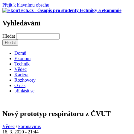
Přejít k hlavnímu obsahu
Vyhledávání
Hledat
Domů
Ekonom
Technik
Vědec
Kariéra
Rozhovory
O nás
přihlásit se
Nový prototyp respirátoru z ČVUT
Vědec
/
koronavirus
16. 3. 2020 - 21:44