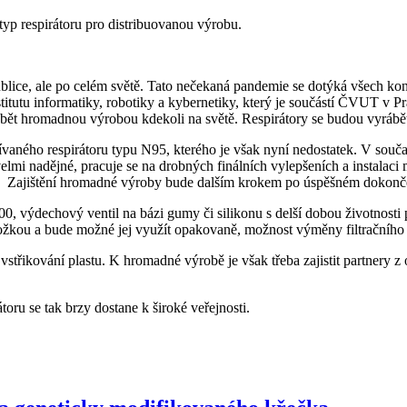
typ respirátoru pro distribuovanou výrobu.
lice, ale po celém světě. Tato nečekaná pandemie se dotýká všech kon
itutu informatiky, robotiky a kybernetiky, který je součástí ČVUT v 
ábět hromadnou výrobou kdekoli na světě. Respirátory se budou vyrábě
ívaného respirátoru typu N95, kterého je však nyní nedostatek. V sou
velmi nadějné, pracuje se na drobných finálních vylepšeních a instalaci
ry. Zajištění hromadné výroby bude dalším krokem po úspěšném dokonč
200, výdechový ventil na bázi gumy či silikonu s delší dobou životnost
vložkou a bude možné jej využít opakovaně, možnost výměny filtračníh
kování plastu. K hromadné výrobě je však třeba zajistit partnery z ob
toru se tak brzy dostane k široké veřejnosti.