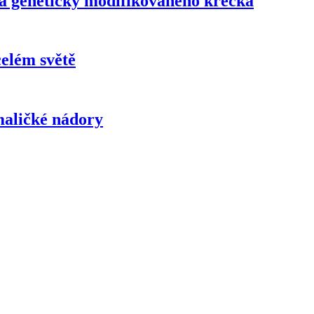
la geneticky modifikovaného křečka
celém světě
maličké nádory