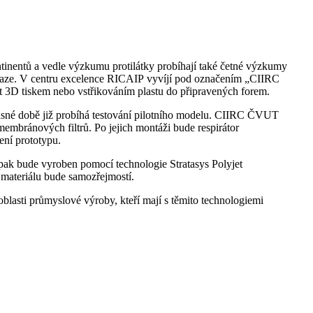
tinentů a vedle výzkumu protilátky probíhají také četné výzkumy
Praze. V centru excelence RICAIP vyvíjí pod označením „CIIRC
t 3D tiskem nebo vstřikováním plastu do připravených forem.
časné době již probíhá testování pilotního modelu. CIIRC ČVUT
 membránových filtrů. Po jejich montáži bude respirátor
ení prototypu.
i pak bude vyroben pomocí technologie Stratasys Polyjet
o materiálu bude samozřejmostí.
lasti průmyslové výroby, kteří mají s těmito technologiemi