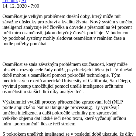
Technik
/
AI
14. 12. 2020 - 7:00
Osamělost je velkým problémem dnešní doby, který může mít
závažné důsledky pro zdraví a kvalitu života. Nový systém s umělou
inteligencí analyzuje řeč člověka a dovede s přesností na 94 procent
určit míru osamělosti, jakou dotyčný člověk pociťuje. V budoucnu
by podobné systémy mohly sledovat osamělost v reálném čase a
podle potřeby pomáhat.
Osamělost se stala závažným problémem současnosti, který může
přispět k rozvoje celé řady obtíží, psychických i tělesných. V dnešní
době mohou s osamělostí pomoci pokročilé technologie. Tým
medicínských exertů americké University of California, San Diego,
vyvinul postup umožňující pomocí umělé inteligence určit míru
osamělosti u starších lidí díky analýze řeči.
Výzkumníci využili procesy přirozeného zpracování řeči (NLP,
podle anglického Natural language processing). Ty využívají
umělou inteligenci a další pokročilé techniky pro zpracování
velkého objemu dat lidské řeči nebo textu, které vyžadují určitou
míru „porozumění“ lidské řeči strojem.
S pokrokem umělých inteligencí se v poslední době ukazuje, že díky