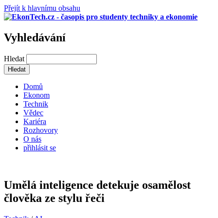
Přejít k hlavnímu obsahu
Vyhledávání
Hledat
Domů
Ekonom
Technik
Vědec
Kariéra
Rozhovory
O nás
přihlásit se
Umělá inteligence detekuje osamělost
člověka ze stylu řeči