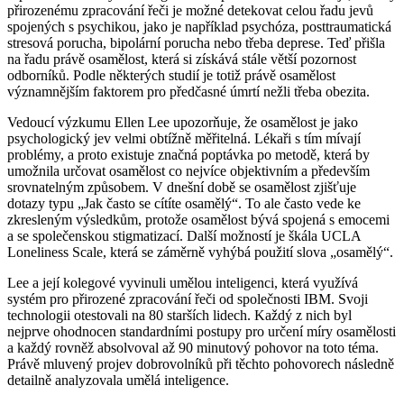
přirozenému zpracování řeči je možné detekovat celou řadu jevů
spojených s psychikou, jako je například psychóza, posttraumatická
stresová porucha, bipolární porucha nebo třeba deprese. Teď přišla
na řadu právě osamělost, která si získává stále větší pozornost
odborníků. Podle některých studií je totiž právě osamělost
významnějším faktorem pro předčasné úmrtí nežli třeba obezita.
Vedoucí výzkumu Ellen Lee upozorňuje, že osamělost je jako
psychologický jev velmi obtížně měřitelná. Lékaři s tím mívají
problémy, a proto existuje značná poptávka po metodě, která by
umožnila určovat osamělost co nejvíce objektivním a především
srovnatelným způsobem. V dnešní době se osamělost zjišťuje
dotazy typu „Jak často se cítíte osamělý“. To ale často vede ke
zkresleným výsledkům, protože osamělost bývá spojená s emocemi
a se společenskou stigmatizací. Další možností je škála UCLA
Loneliness Scale, která se záměrně vyhýbá použití slova „osamělý“.
Lee a její kolegové vyvinuli umělou inteligenci, která využívá
systém pro přirozené zpracování řeči od společnosti IBM. Svoji
technologii otestovali na 80 starších lidech. Každý z nich byl
nejprve ohodnocen standardními postupy pro určení míry osamělosti
a každý rovněž absolvoval až 90 minutový pohovor na toto téma.
Právě mluvený projev dobrovolníků při těchto pohovorech následně
detailně analyzovala umělá inteligence.