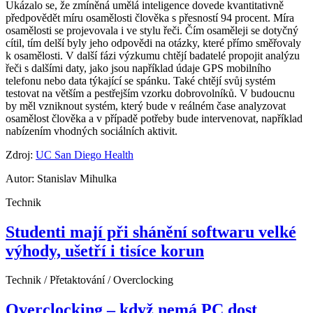
Ukázalo se, že zmíněná umělá inteligence dovede kvantitativně
předpovědět míru osamělosti člověka s přesností 94 procent. Míra
osamělosti se projevovala i ve stylu řeči. Čím osaměleji se dotyčný
cítil, tím delší byly jeho odpovědi na otázky, které přímo směřovaly
k osamělosti. V další fázi výzkumu chtějí badatelé propojit analýzu
řeči s dalšími daty, jako jsou například údaje GPS mobilního
telefonu nebo data týkající se spánku. Také chtějí svůj systém
testovat na větším a pestřejším vzorku dobrovolníků. V budoucnu
by měl vzniknout systém, který bude v reálném čase analyzovat
osamělost člověka a v případě potřeby bude intervenovat, například
nabízením vhodných sociálních aktivit.
Zdroj:
UC San Diego Health
Autor: Stanislav Mihulka
Technik
Studenti mají při shánění softwaru velké
výhody, ušetří i tisíce korun
Technik / Přetaktování / Overclocking
Overclocking – když nemá PC dost