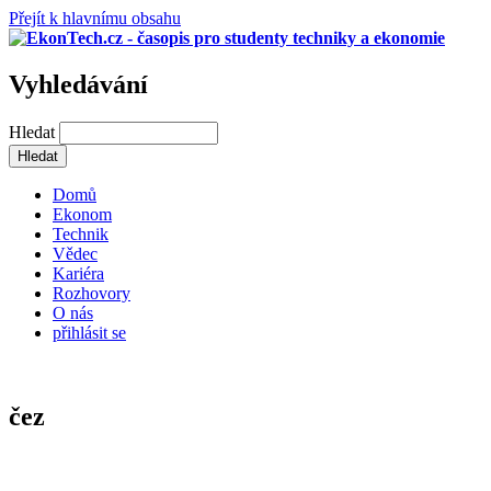
Přejít k hlavnímu obsahu
Vyhledávání
Hledat
Domů
Ekonom
Technik
Vědec
Kariéra
Rozhovory
O nás
přihlásit se
čez