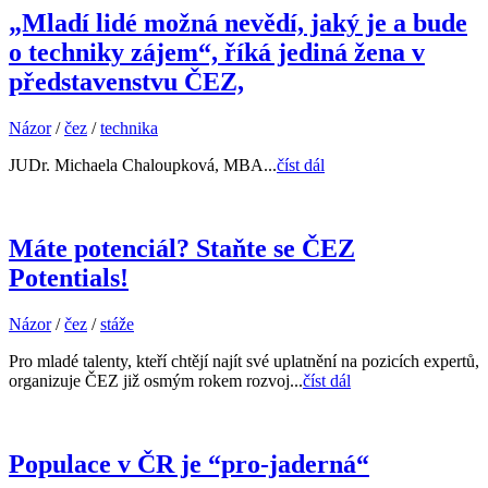
„Mladí lidé možná nevědí, jaký je a bude
o techniky zájem“, říká jediná žena v
představenstvu ČEZ,
Názor
/
čez
/
technika
JUDr. Michaela Chaloupková, MBA...
číst dál
Máte potenciál? Staňte se ČEZ
Potentials!
Názor
/
čez
/
stáže
Pro mladé talenty, kteří chtějí najít své uplatnění na pozicích expertů,
organizuje ČEZ již osmým rokem rozvoj...
číst dál
Populace v ČR je “pro-jaderná“