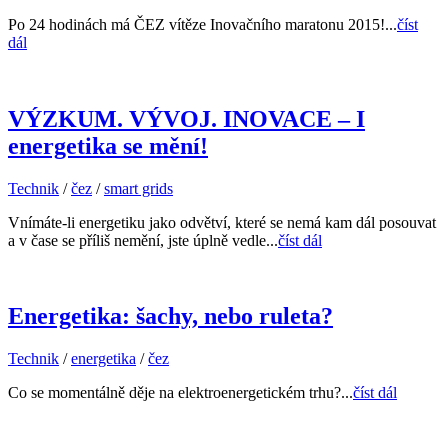
Po 24 hodinách má ČEZ vítěze Inovačního maratonu 2015!...
číst
dál
VÝZKUM. VÝVOJ. INOVACE – I
energetika se mění!
Technik
/
čez
/
smart grids
Vnímáte-li energetiku jako odvětví, které se nemá kam dál posouvat
a v čase se příliš nemění, jste úplně vedle...
číst dál
Energetika: šachy, nebo ruleta?
Technik
/
energetika
/
čez
Co se momentálně děje na elektroenergetickém trhu?...
číst dál