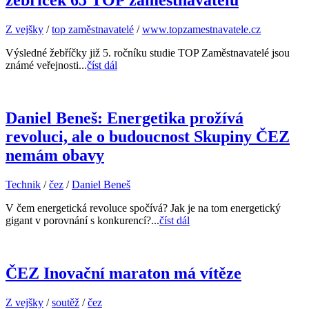
žebříček 65 TOP zaměstnavatelů
Z vejšky
/
top zaměstnavatelé
/
www.topzamestnavatele.cz
Výsledné žebříčky již 5. ročníku studie TOP Zaměstnavatelé jsou
známé veřejnosti...
číst dál
Daniel Beneš: Energetika prožívá
revoluci, ale o budoucnost Skupiny ČEZ
nemám obavy
Technik
/
čez
/
Daniel Beneš
V čem energetická revoluce spočívá? Jak je na tom energetický
gigant v porovnání s konkurencí?...
číst dál
ČEZ Inovační maraton má vítěze
Z vejšky
/
soutěž
/
čez