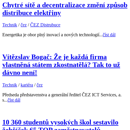
Chytré sítě a decentralizace změní způsob
distribuce elektřiny
Technik
/
čez
/
ČEZ Distrubuce
Energetika je obor plný inovací a nových technologií...
číst dál
Vítězslav Bogač: Že je každá firma
vlastněná státem zkostnatělá? Tak to už
dávno není!
Technik
/
kariéra
/
čez
Předseda představenstva a generální ředitel ČEZ ICT Services, a.
s...
číst dál
10 360 studentů vysokých škol sestavilo