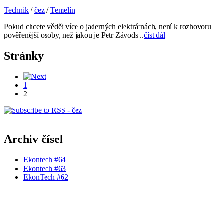
Technik
/
čez
/
Temelín
Pokud chcete vědět více o jaderných elektrárnách, není k rozhovoru
pověřenější osoby, než jakou je Petr Závods...
číst dál
Stránky
1
2
Archiv čísel
Ekontech #64
Ekontech #63
EkonTech #62