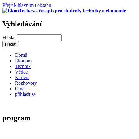
Přejít k hlavnímu obsahu
Vyhledávání
Hledat
Domů
Ekonom
Technik
Vědec
Kariéra
Rozhovory
O nás
přihlásit se
program