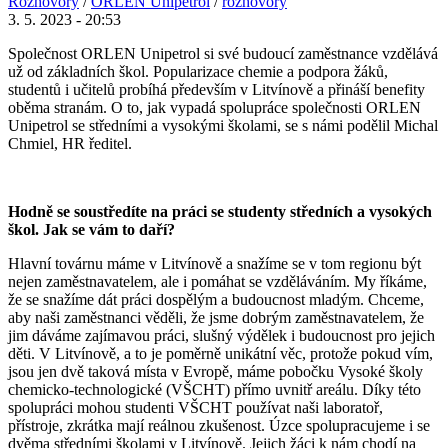
Rozhovory
/
ORLEN Unipetrol
/
rozhovory
3. 5. 2023 - 20:53
Společnost ORLEN Unipetrol si své budoucí zaměstnance vzdělává
už od základních škol. Popularizace chemie a podpora žáků,
studentů i učitelů probíhá především v Litvínově a přináší benefity
oběma stranám. O to, jak vypadá spolupráce společnosti ORLEN
Unipetrol se středními a vysokými školami, se s námi podělil Michal
Chmiel, HR ředitel.
Hodně se soustředíte na práci se studenty středních a vysokých
škol. Jak se vám to daří?
Hlavní továrnu máme v Litvínově a snažíme se v tom regionu být
nejen zaměstnavatelem, ale i pomáhat se vzděláváním. My říkáme,
že se snažíme dát práci dospělým a budoucnost mladým. Chceme,
aby naši zaměstnanci věděli, že jsme dobrým zaměstnavatelem, že
jim dáváme zajímavou práci, slušný výdělek i budoucnost pro jejich
děti. V Litvínově, a to je poměrně unikátní věc, protože pokud vím,
jsou jen dvě taková místa v Evropě, máme pobočku Vysoké školy
chemicko-technologické (VŠCHT) přímo uvnitř areálu. Díky této
spolupráci mohou studenti VŠCHT používat naši laboratoř,
přístroje, zkrátka mají reálnou zkušenost. Úzce spolupracujeme i se
dvěma středními školami v Litvínově. Jejich žáci k nám chodí na