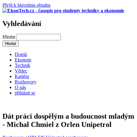
Přejít k hlavnímu obsahu
Vyhledávání
Hledat
Domů
Ekonom
Technik
Vědec
Kariéra
Rozhovory
O nás
přihlásit se
Dát práci dospělým a budoucnost mladým
- Michal Chmiel z Orlen Unipetrol