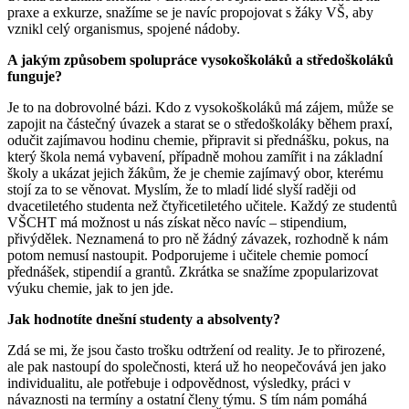
praxe a exkurze, snažíme se je navíc propojovat s žáky VŠ, aby
vznikl celý organismus, spojené nádoby.
A jakým způsobem spolupráce vysokoškoláků a středoškoláků
funguje?
Je to na dobrovolné bázi. Kdo z vysokoškoláků má zájem, může se
zapojit na částečný úvazek a starat se o středoškoláky během praxí,
odučit zajímavou hodinu chemie, připravit si přednášku, pokus, na
který škola nemá vybavení, případně mohou zamířit i na základní
školy a ukázat jejich žákům, že je chemie zajímavý obor, kterému
stojí za to se věnovat. Myslím, že to mladí lidé slyší raději od
dvacetiletého studenta než čtyřicetiletého učitele. Každý ze studentů
VŠCHT má možnost u nás získat něco navíc – stipendium,
přivýdělek. Neznamená to pro ně žádný závazek, rozhodně k nám
potom nemusí nastoupit. Podporujeme i učitele chemie pomocí
přednášek, stipendií a grantů. Zkrátka se snažíme zpopularizovat
výuku chemie, jak to jen jde.
Jak hodnotíte dnešní studenty a absolventy?
Zdá se mi, že jsou často trošku odtržení od reality. Je to přirozené,
ale pak nastoupí do společnosti, která už ho neopečovává jen jako
individualitu, ale potřebuje i odpovědnost, výsledky, práci v
návaznosti na termíny a ostatní členy týmu. S tím nám pomáhá