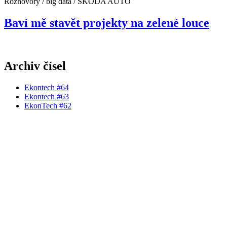
Rozhovory / big data / ŠKODA AUTO
Baví mě stavět projekty na zelené louce
Archiv čísel
Ekontech #64
Ekontech #63
EkonTech #62