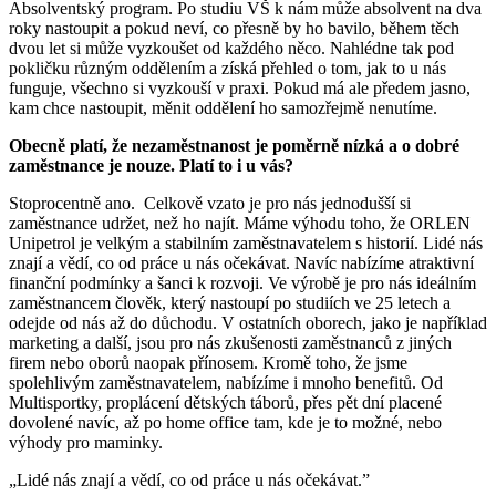
Absolventský program. Po studiu VŠ k nám může absolvent na dva
roky nastoupit a pokud neví, co přesně by ho bavilo, během těch
dvou let si může vyzkoušet od každého něco. Nahlédne tak pod
pokličku různým oddělením a získá přehled o tom, jak to u nás
funguje, všechno si vyzkouší v praxi. Pokud má ale předem jasno,
kam chce nastoupit, měnit oddělení ho samozřejmě nenutíme.
Obecně platí, že nezaměstnanost je poměrně nízká a o dobré
zaměstnance je nouze. Platí to i u vás?
Stoprocentně ano. Celkově vzato je pro nás jednodušší si
zaměstnance udržet, než ho najít. Máme výhodu toho, že ORLEN
Unipetrol je velkým a stabilním zaměstnavatelem s historií. Lidé nás
znají a vědí, co od práce u nás očekávat. Navíc nabízíme atraktivní
finanční podmínky a šanci k rozvoji. Ve výrobě je pro nás ideálním
zaměstnancem člověk, který nastoupí po studiích ve 25 letech a
odejde od nás až do důchodu. V ostatních oborech, jako je například
marketing a další, jsou pro nás zkušenosti zaměstnanců z jiných
firem nebo oborů naopak přínosem. Kromě toho, že jsme
spolehlivým zaměstnavatelem, nabízíme i mnoho benefitů. Od
Multisportky, proplácení dětských táborů, přes pět dní placené
dovolené navíc, až po home office tam, kde je to možné, nebo
výhody pro maminky.
„Lidé nás znají a vědí, co od práce u nás očekávat.”