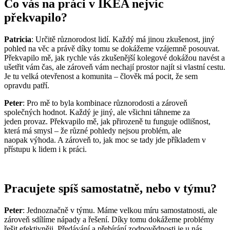
Co vás na práci v IKEA nejvíc
překvapilo?
Patricia
: Určitě různorodost lidí. Každý má jinou zkušenost, jiný
pohled na věc a právě díky tomu se dokážeme vzájemně posouvat.
Překvapilo mě, jak rychle vás zkušenější kolegové dokážou navést a
ušetřit vám čas, ale zároveň vám nechají prostor najít si vlastní cestu.
Je tu velká otevřenost a komunita – člověk má pocit, že sem
opravdu patří.
Peter
: Pro mě to byla kombinace různorodosti a zároveň
společných hodnot. Každý je jiný, ale všichni táhneme za
jeden provaz. Překvapilo mě, jak přirozeně tu funguje odlišnost,
která má smysl – že různé pohledy nejsou problém, ale
naopak výhoda. A zároveň to, jak moc se tady jde příkladem v
přístupu k lidem i k práci.
Pracujete spíš samostatně, nebo v týmu?
Peter
: Jednoznačně v týmu. Máme velkou míru samostatnosti, ale
zároveň sdílíme nápady a řešení. Díky tomu dokážeme problémy
řešit efektivněji. Předávání a přebírání zodpovědnosti je u nás