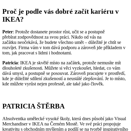
Proč je podle vás dobré začít kariéru v
IKEA?
Peter
: Protože dostanete prostor růst, učit se a postupně
přebírat zodpovědnost za svou práci. Nikdo od vás na
začátku neočekává, že budete všechno umět – důležité je chtít se
rozvíjet. Firma vám v tom dává podporu a zároveň jde příkladem v
tom, jak pracovat s lidmi i hodnotami.
Patricia
: IKEA je skvělé místo na začátek, protože nemusíte mít
dlouholeté zkušenosti. Můžete si věci vyzkoušet, hledat, co vám
dává smysl, a postupně se posouvat. Zároveň pracujete v prostředí,
kde je důležité sdílení zkušeností a neustálé zlepšování. Je to místo,
kde můžete vyrůst nejen profesně, ale také jako člověk.
PATRICIA ŠTĚRBA
Absolventka umělecké vysoké školy, která dnes působí jako Visual
Merchandiser v IKEA na Černém Mostě. Ve své práci propojuje
kreativitu s obchodním myšlením a podílí se na tvorbě inspirativního