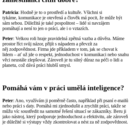
Patricia
: Hodně je to o prostředí a kultuře. Všichni si
tykáme, komunikace je otevřená a člověk má pocit, že může být
sám sebou. Důležitá je také pospolitost – lidé si navzájem
pomáhají a není to jen o práci, ale i o vztazích.
Peter
: Velkou roli hraje pravidelná zpětná vazba a důvěra. Máme
prostor říct svůj názor, přijít s nápadem a převzít za
něj zodpovědnost. Firma jde příkladem v tom, jak se chovat k
lidem – ať už jde o respekt, jednoduchost v komunikaci nebo snahu
věci neustále zlepšovat. Zároveň je tu silný důraz na péči o lidi a
planetu, což dává práci hlubší smysl.
Pomáhá vám v práci umělá inteligence?
Peter
: Ano, využívám ji poměrně často, například při psaní e-mailů
nebo práci s daty. Pomáhá mi zjednodušit a zrychlit práci, takže se
můžu víc soustředit na samotné řešení situací se zákazníky. Beru ji
jako nástroj, který podporuje jednoduchost a efektivitu, ale zároveň
je důležité si výstupy vždy zkontrolovat a nést za ně zodpovědnost.