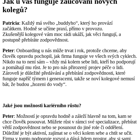
Jak u vás funguje zaučování nových
kolegů?
Patricia
: Každý má svého „buddyho“, který ho provází
začátkem. Hodně se učíme praxí, přímo v provozu.
Zkušenější kolegové vám moc rádi ukáží, jak věci fungují, a
postupně přebíráte zodpovědnost.
Peter
: Onboarding u nás může trvat i rok, protože chceme, aby
člověk opravdu pochopil, jak firma funguje ve všech svých cyklech.
Nikdo na to není sám – vždy má kolem sebe lidi, kteří ho podporují
a pomáhají mu růst. Je to pro nás přirozený projev péče o lidi.
Zároveň je důležité předávání a přebírání zodpovědnosti, které
funguje napříč týmem i generacemi, takže se noví kolegové nemusí
bát, že budou „hozeni do vody“.
Jaké jsou možnosti kariérního růstu?
Peter
: Možností je opravdu hodně a záleží hlavně na tom, kam se
chce člověk posouvat. Můžete růst v rámci své specializace, přebírat
větší zodpovědnost nebo se posunout do jiné role či oddělení.
Důležité je být aktivní, zajímat se o věci kolem sebe a chtít se učit.
Firma v tomto podporuje rozvoj a dává lidem prostor, aby si sami