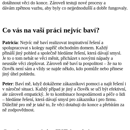
dotáhnout věci do konce. Zároveň testuji nové procesy a
dávám zpětnou vazbu, aby byly co nejjednodušší a dobře fungovaly.
Co vás na vaší práci nejvíc baví?
Patricia
: Nejvíc mě baví realizovat inspirativní řešení a
spolupracovat s kolegy napříč obchodním domem. Každý
přináší jiný pohled a společně hledáme řešení, která dávají smysl.
Je to o tom nebát se věci měnit, přicházet s novými nápady a
neustále věci zlepšovat. Zároveň mě baví ta pospolitost – že na to
člověk není sám a vždy se najde někdo, kdo pomůže nebo přinese
jiný úhel pohledu.
Peter
: Baví mě, když dokážeme zákazníkovi pomoci a najít řešení i
v náročné situaci. Každý případ je jiný a člověk se učí být efektivní,
ale zároveň empatický. Je to kombinace hospodárnosti a péče o lidi
– hledáme řešení, která dávají smysl pro zákazníka i pro firmu.
Důležité pro mě je také to, že věci dotahuji do konce a přebírám za
ně zodpovědnost.