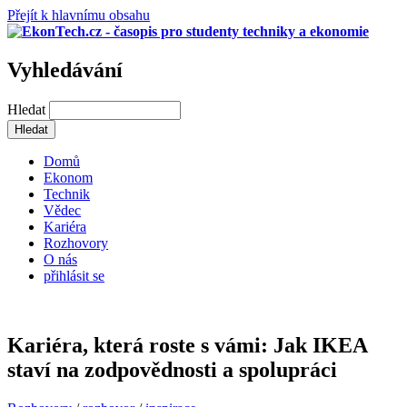
Přejít k hlavnímu obsahu
Vyhledávání
Hledat
Domů
Ekonom
Technik
Vědec
Kariéra
Rozhovory
O nás
přihlásit se
Kariéra, která roste s vámi: Jak IKEA
staví na zodpovědnosti a spolupráci