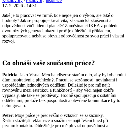
Rozhovory
/
rozhovor
/
inspirace
17. 5. 2026 - 14:31
Jaké je to pracovat ve firmě, kde nejde jen o výkon, ale také o
hodnoty? Jak se propojuje kreativita, zákaznická zkušenost a
odpovědnost vůči lidem i planetě? Zaměstnanci IKEA z pohledu
dvou různých generací ukazují proč je důležité jít příkladem,
spolupracovat a nebát se převzít odpovědnost za svou práci i vlastní
rozvoj.
Co obnáší vaše současná práce?
Patricia
: Jako Visual Merchandiser se starám o to, aby byl obchodní
dům inspirativní a přehledný. Pracuji se sezónností, novinkami i
uspořádáním jednotlivých oddělení. Důležité je pro mě najít
rovnováhu mezi estetikou a funkčností – aby věci nejen dobře
vypadaly, ale také se prodávaly. Hodně spolupracuji s ostatními
odděleními, protože bez pospolitosti a otevřené komunikace by to
nefungovalo.
Peter
: Moje práce je především o vztazích se zákazníky.
Řeším složitější reklamace a snažím se najít řešení hned při
prvním kontaktu. Důležité je pro mě převzít odpovědnost a