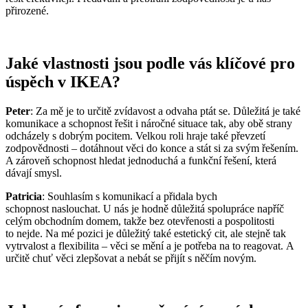
přirozené.
Jaké vlastnosti jsou podle vás klíčové pro
úspěch v IKEA?
Peter
: Za mě je to určitě zvídavost a odvaha ptát se. Důležitá je také
komunikace a schopnost řešit i náročné situace tak, aby obě strany
odcházely s dobrým pocitem. Velkou roli hraje také převzetí
zodpovědnosti – dotáhnout věci do konce a stát si za svým řešením.
A zároveň schopnost hledat jednoduchá a funkční řešení, která
dávají smysl.
Patricia
: Souhlasím s komunikací a přidala bych
schopnost naslouchat. U nás je hodně důležitá spolupráce napříč
celým obchodním domem, takže bez otevřenosti a pospolitosti
to nejde. Na mé pozici je důležitý také estetický cit, ale stejně tak
vytrvalost a flexibilita – věci se mění a je potřeba na to reagovat. A
určitě chuť věci zlepšovat a nebát se přijít s něčím novým.