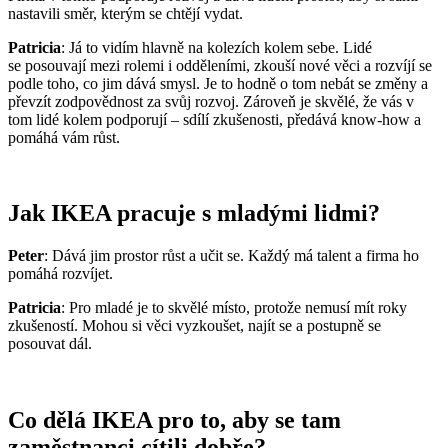
nastavili směr, kterým se chtějí vydat.
Patricia
: Já to vidím hlavně na kolezích kolem sebe. Lidé
se posouvají mezi rolemi i odděleními, zkouší nové věci a rozvíjí se
podle toho, co jim dává smysl. Je to hodně o tom nebát se změny a
převzít zodpovědnost za svůj rozvoj. Zároveň je skvělé, že vás v
tom lidé kolem podporují – sdílí zkušenosti, předává know-how a
pomáhá vám růst.
Jak IKEA pracuje s mladými lidmi?
Peter
: Dává jim prostor růst a učit se. Každý má talent a firma ho
pomáhá rozvíjet.
Patricia
: Pro mladé je to skvělé místo, protože nemusí mít roky
zkušeností. Mohou si věci vyzkoušet, najít se a postupně se
posouvat dál.
Co dělá IKEA pro to, aby se tam
zaměstnanci cítili dobře?