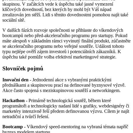
skupinou. V začátcích vede k úspěchu také jasné vymezení
klíčových dovedností, bez kterých by mohl být Váš nápad
zrealizován jen stěží. Lidi s těmito dovednostmi pomohou najít také
sociální sítě.
V dalších fázích rozvoje společnosti se přihlaste do víkendových
bootcampů nebo před-akceleračního programu pro startupy. Pokud
máte alespoň v základním rámci vyvinutý finální produkt, zúčastněte
se akceleračního programu nebo veřejné soutěže. Události tohoto
typu nejlépe ověří zájem investorů i potenciálních zákazníků. K
úspěchu také pomůže volba efektivní marketingové strategie.
Slovníček pojmů
Inovační den -
Jednodenní akce s vybranými praktickými
přednáškami a skupinovou prací na definované byznysové výzvě.
Akce často spojená s meziskupinovou soutěží a networkingem.
Hackathon -
Primárně technologická soutěž, během které
programátoři a technologicky nadaní lidé s grafiky, webdesignéry či
marketéry intenzivně řeší předem definovanou výzvu. Cílem je najít
netradiční a tvůrčí řešení.
Bootcamp -
Víkendový speed-mentoring na vybraná témata napříč
byznys modelem startupu.