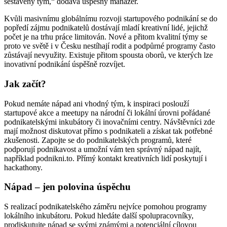
sestavený tým,“ dodává úspěšný manažer.
Kvůli masivnímu globálnímu rozvoji startupového podnikání se do
popředí zájmu podnikatelů dostávají mladí kreativní lidé, jejichž
počet je na trhu práce limitován. Nové a přitom kvalitní týmy se
proto ve světě i v Česku nestíhají rodit a podpůrné programy často
zůstávají nevyužity. Existuje přitom spousta oborů, ve kterých lze
inovativní podnikání úspěšně rozvíjet.
Jak začít?
Pokud nemáte nápad ani vhodný tým, k inspiraci poslouží
startupové akce a meetupy na národní či lokální úrovni pořádané
podnikatelskými inkubátory či inovačními centry. Návštěvníci zde
mají možnost diskutovat přímo s podnikateli a získat tak potřebné
zkušenosti. Zapojte se do podnikatelských programů, které
podporují podnikavost a umožní vám ten správný nápad najít,
například podnikni.to. Přímý kontakt kreativních lidí poskytují i
hackathony.
Nápad – jen polovina úspěchu
S realizací podnikatelského záměru nejvíce pomohou programy
lokálního inkubátoru. Pokud hledáte další spolupracovníky,
prodiskutujte nápad se svými známými a potenciální cílovou