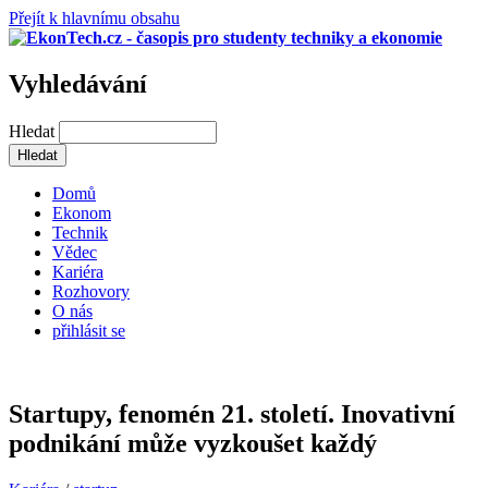
Přejít k hlavnímu obsahu
Vyhledávání
Hledat
Domů
Ekonom
Technik
Vědec
Kariéra
Rozhovory
O nás
přihlásit se
Startupy, fenomén 21. století. Inovativní
podnikání může vyzkoušet každý