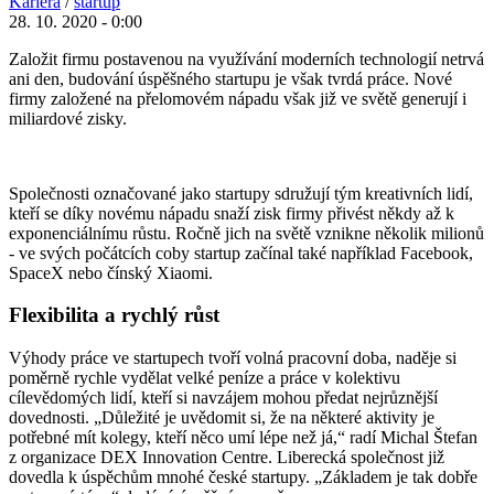
Kariéra
/
startup
28. 10. 2020 - 0:00
Založit firmu postavenou na využívání moderních technologií netrvá
ani den, budování úspěšného startupu je však tvrdá práce. Nové
firmy založené na přelomovém nápadu však již ve světě generují i
miliardové zisky.
Společnosti označované jako startupy sdružují tým kreativních lidí,
kteří se díky novému nápadu snaží zisk firmy přivést někdy až k
exponenciálnímu růstu. Ročně jich na světě vznikne několik milionů
- ve svých počátcích coby startup začínal také například Facebook,
SpaceX nebo čínský Xiaomi.
Flexibilita a rychlý růst
Výhody práce ve startupech tvoří volná pracovní doba, naděje si
poměrně rychle vydělat velké peníze a práce v kolektivu
cílevědomých lidí, kteří si navzájem mohou předat nejrůznější
dovednosti. „Důležité je uvědomit si, že na některé aktivity je
potřebné mít kolegy, kteří něco umí lépe než já,“ radí Michal Štefan
z organizace DEX Innovation Centre. Liberecká společnost již
dovedla k úspěchům mnohé české startupy. „Základem je tak dobře