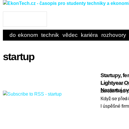
domů
ekonom
technik
vědec
kariéra
rozhovory
startup
Startupy, f
Lightyear O
kariéra
/
startu
Nastartuj s
Založit firmu
technik
/
elektr
Když se před l
ekonom
/
start
I úspěšné firm