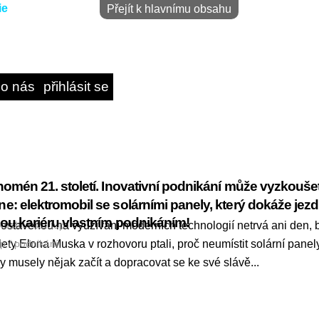
Přejít k hlavnímu obsahu
o nás
přihlásit se
enomén 21. století. Inovativní podnikání může vyzkouše
ne: elektromobil se solárními panely, který dokáže jez
p
vou kariéru vlastním podnikáním!
 postavenou na využívání moderních technologií netrvá ani den, 
omobil
/
startup
ety Elona Muska v rozhovoru ptali, proč neumístit solární panely
up
/
podnikání
y musely nějak začít a dopracovat se ke své slávě...
číst
dál