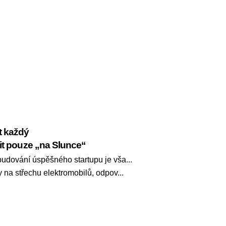
t každý
dit pouze „na Slunce“
budování úspěšného startupu je vša...
číst
 na střechu elektromobilů, odpov...
dál
číst
dál