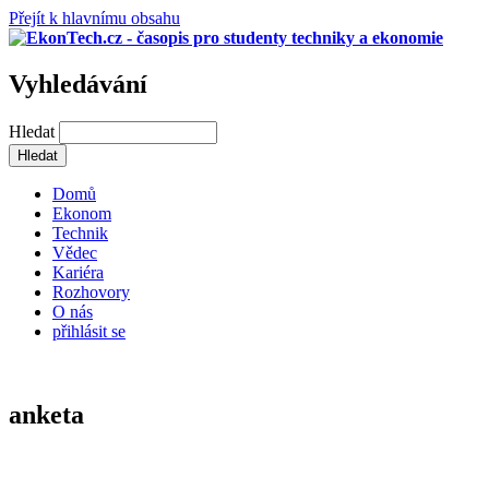
Přejít k hlavnímu obsahu
Vyhledávání
Hledat
Domů
Ekonom
Technik
Vědec
Kariéra
Rozhovory
O nás
přihlásit se
anketa