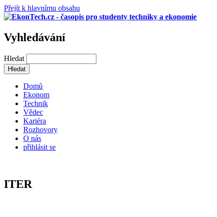
Přejít k hlavnímu obsahu
Vyhledávání
Hledat
Domů
Ekonom
Technik
Vědec
Kariéra
Rozhovory
O nás
přihlásit se
ITER