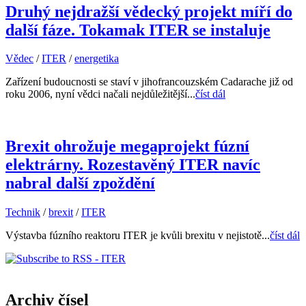
Druhý nejdražší vědecký projekt míří do
další fáze. Tokamak ITER se instaluje
Vědec
/
ITER
/
energetika
Zařízení budoucnosti se staví v jihofrancouzském Cadarache již od
roku 2006, nyní vědci načali nejdůležitější...
číst dál
Brexit ohrožuje megaprojekt fúzní
elektrárny. Rozestavěný ITER navíc
nabral další zpoždění
Technik
/
brexit
/
ITER
Výstavba fúzního reaktoru ITER je kvůli brexitu v nejistotě...
číst dál
Archiv čísel