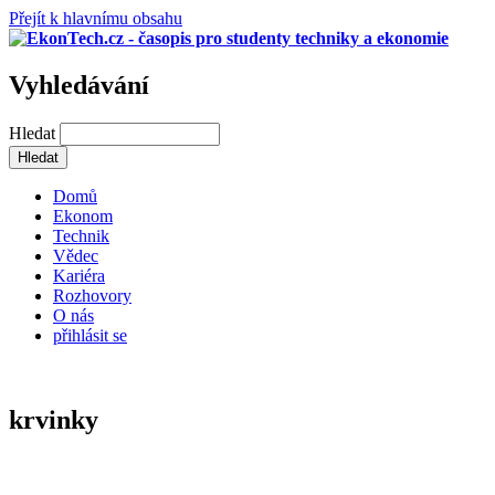
Přejít k hlavnímu obsahu
Vyhledávání
Hledat
Domů
Ekonom
Technik
Vědec
Kariéra
Rozhovory
O nás
přihlásit se
krvinky