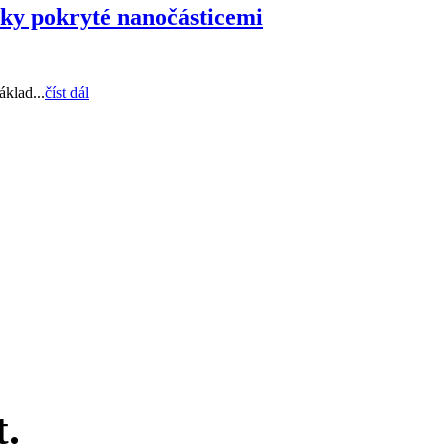
nky pokryté nanočásticemi
áklad...
číst dál