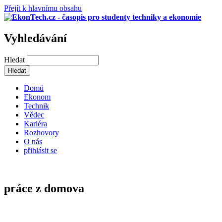
Přejít k hlavnímu obsahu
Vyhledávání
Hledat
Domů
Ekonom
Technik
Vědec
Kariéra
Rozhovory
O nás
přihlásit se
práce z domova