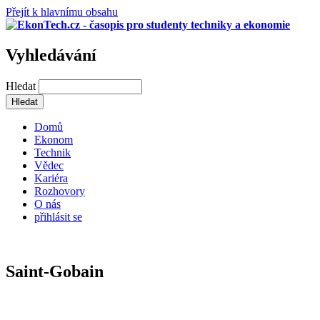
Přejít k hlavnímu obsahu
Vyhledávání
Hledat
Domů
Ekonom
Technik
Vědec
Kariéra
Rozhovory
O nás
přihlásit se
Saint-Gobain