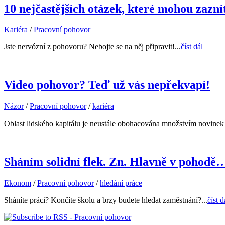
10 nejčastějších otázek, které mohou zazní
Kariéra
/
Pracovní pohovor
Jste nervózní z pohovoru? Nebojte se na něj připravit!...
číst dál
Video pohovor? Teď už vás nepřekvapí!
Názor
/
Pracovní pohovor
/
kariéra
Oblast lidského kapitálu je neustále obohacována množstvím novinek 
Sháním solidní flek. Zn. Hlavně v pohodě
Ekonom
/
Pracovní pohovor
/
hledání práce
Sháníte práci? Končíte školu a brzy budete hledat zaměstnání?...
číst d