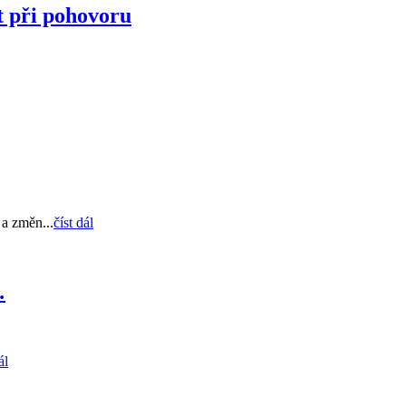
t při pohovoru
a změn...
číst dál
…
ál