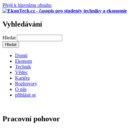
Přejít k hlavnímu obsahu
Vyhledávání
Hledat
Domů
Ekonom
Technik
Vědec
Kariéra
Rozhovory
O nás
přihlásit se
Pracovní pohovor