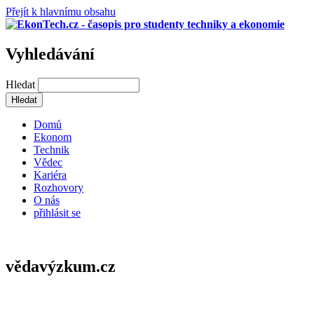
Přejít k hlavnímu obsahu
Vyhledávání
Hledat
Domů
Ekonom
Technik
Vědec
Kariéra
Rozhovory
O nás
přihlásit se
vědavýzkum.cz