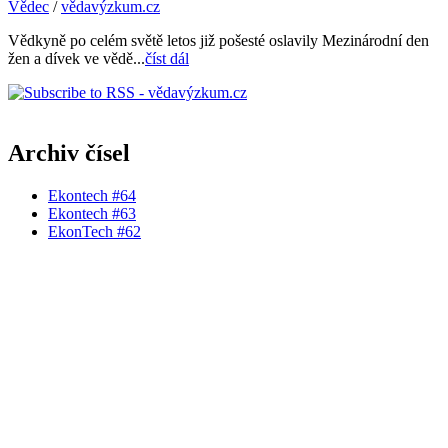
Vědec
/
vědavýzkum.cz
Vědkyně po celém světě letos již pošesté oslavily Mezinárodní den
žen a dívek ve vědě...
číst dál
Archiv čísel
Ekontech #64
Ekontech #63
EkonTech #62