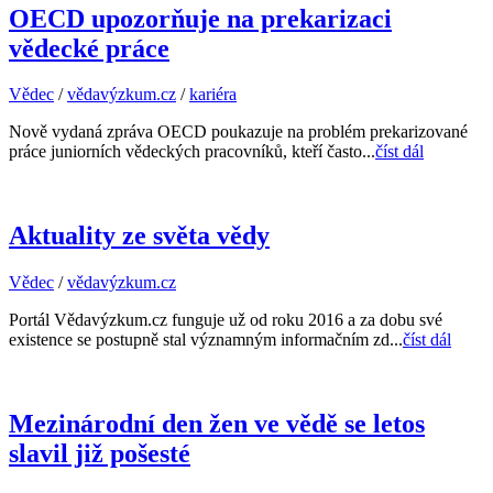
OECD upozorňuje na prekarizaci
vědecké práce
Vědec
/
vědavýzkum.cz
/
kariéra
Nově vydaná zpráva OECD poukazuje na problém prekarizované
práce juniorních vědeckých pracovníků, kteří často...
číst dál
Aktuality ze světa vědy
Vědec
/
vědavýzkum.cz
Portál Vědavýzkum.cz funguje už od roku 2016 a za dobu své
existence se postupně stal významným informačním zd...
číst dál
Mezinárodní den žen ve vědě se letos
slavil již pošesté