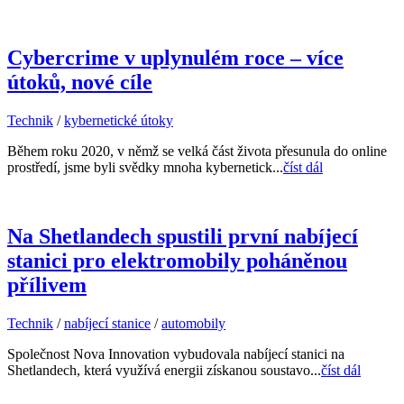
Cybercrime v uplynulém roce – více
útoků, nové cíle
Technik
/
kybernetické útoky
Během roku 2020, v němž se velká část života přesunula do online
prostředí, jsme byli svědky mnoha kybernetick...
číst dál
Na Shetlandech spustili první nabíjecí
stanici pro elektromobily poháněnou
přílivem
Technik
/
nabíjecí stanice
/
automobily
Společnost Nova Innovation vybudovala nabíjecí stanici na
Shetlandech, která využívá energii získanou soustavo...
číst dál