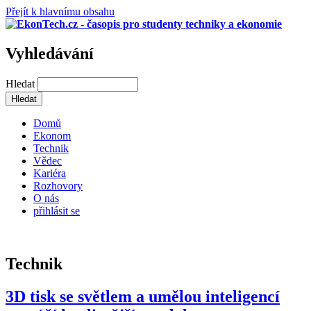
Přejít k hlavnímu obsahu
Vyhledávání
Hledat
Domů
Ekonom
Technik
Vědec
Kariéra
Rozhovory
O nás
přihlásit se
Technik
3D tisk se světlem a umělou inteligencí