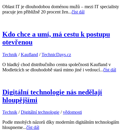
Oblast IT je dlouhodobou doménou mužů – mezi IT specialisty
pracuje jen přibližně 20 procent žen...
číst dál
Kdo chce a umí, má cestu k postupu
otevřenou
Technik
/
Kaufland
/
TechnicDays.cz
O hladký chod distribučního centra společnosti Kaufland v
Modleticích se dlouhodobě stará mimo jiné i vedoucí...
číst dál
Digitální technologie nás nedělají
hloupějšími
Technik
/
Digitální technologie
/
vědomosti
Podle mnohých názorů díky moderním digitálním technologiím
hloupneme...
číst dál