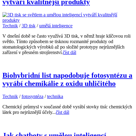
vytváří kvalitnější produkty
Technik
/
3D tisk
/
umělá inteligence
V dnešní době se často využívá 3D tisk, v němž hraje klíčovou roli
světlo. Tímto způsobem se tisknou rozmanité produkty od
stomatologických výrobků až po složité prototypy nejrůznějších
zařízení v přesném strojírenství.
číst dál
Biohybridní list napodobuje fotosyntézu a
vyrábí chemikálie z oxidu uhličitého
Technik
/
fotosyntéza
/
technika
Chemický průmysl v současné době vyrábí stovky tisíc chemických
látek pro nejrůznější účely...
číst dál
Jak chatboty s umělou inteligencí