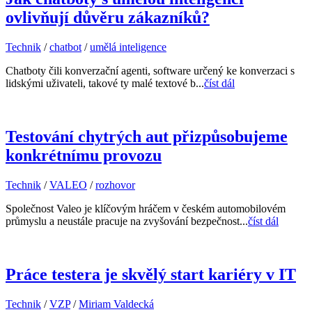
ovlivňují důvěru zákazníků?
Technik
/
chatbot
/
umělá inteligence
Chatboty čili konverzační agenti, software určený ke konverzaci s
lidskými uživateli, takové ty malé textové b...
číst dál
Testování chytrých aut přizpůsobujeme
konkrétnímu provozu
Technik
/
VALEO
/
rozhovor
Společnost Valeo je klíčovým hráčem v českém automobilovém
průmyslu a neustále pracuje na zvyšování bezpečnost...
číst dál
Práce testera je skvělý start kariéry v IT
Technik
/
VZP
/
Miriam Valdecká