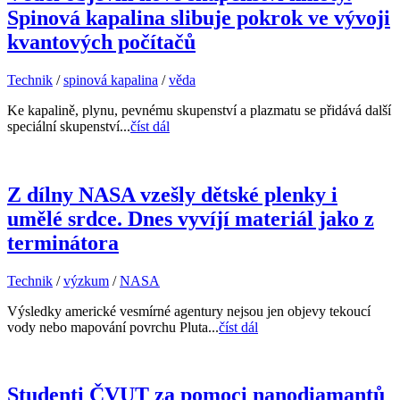
Spinová kapalina slibuje pokrok ve vývoji
kvantových počítačů
Technik
/
spinová kapalina
/
věda
Ke kapalině, plynu, pevnému skupenství a plazmatu se přidává další
speciální skupenství...
číst dál
Z dílny NASA vzešly dětské plenky i
umělé srdce. Dnes vyvíjí materiál jako z
terminátora
Technik
/
výzkum
/
NASA
Výsledky americké vesmírné agentury nejsou jen objevy tekoucí
vody nebo mapování povrchu Pluta...
číst dál
Studenti ČVUT za pomoci nanodiamantů