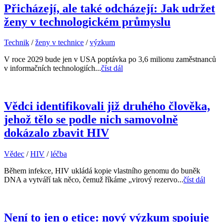
Přicházejí, ale také odcházejí: Jak udržet
ženy v technologickém průmyslu
Technik
/
ženy v technice
/
výzkum
V roce 2029 bude jen v USA poptávka po 3,6 milionu zaměstnanců
v informačních technologiích...
číst dál
Vědci identifikovali již druhého člověka,
jehož tělo se podle nich samovolně
dokázalo zbavit HIV
Vědec
/
HIV
/
léčba
Během infekce, HIV ukládá kopie vlastního genomu do buněk
DNA a vytváří tak něco, čemuž říkáme „virový rezervo...
číst dál
Není to jen o etice: nový výzkum spojuje