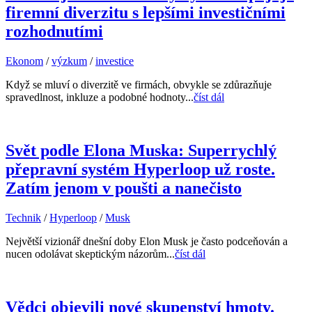
firemní diverzitu s lepšími investičními
rozhodnutími
Ekonom
/
výzkum
/
investice
Když se mluví o diverzitě ve firmách, obvykle se zdůrazňuje
spravedlnost, inkluze a podobné hodnoty...
číst dál
Svět podle Elona Muska: Superrychlý
přepravní systém Hyperloop už roste.
Zatím jenom v poušti a nanečisto
Technik
/
Hyperloop
/
Musk
Největší vizionář dnešní doby Elon Musk je často podceňován a
nucen odolávat skeptickým názorům...
číst dál
Vědci objevili nové skupenství hmoty.