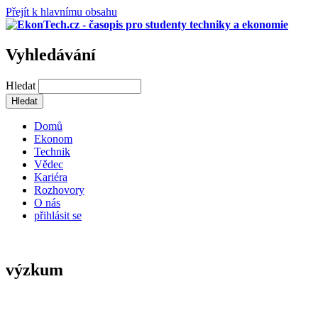
Přejít k hlavnímu obsahu
Vyhledávání
Hledat
Domů
Ekonom
Technik
Vědec
Kariéra
Rozhovory
O nás
přihlásit se
výzkum