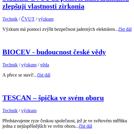
zlepšují vlastnosti zirkonia
Technik
/
ČVUT
/
výzkum
Výzkum má pomoci zvýšit bezpečnost jaderných elektráren...
číst dál
BIOCEV - budoucnost české vědy
Technik
/
výzkum
/
věda
A přece se staví!...
číst dál
TESCAN – špička ve svém oboru
Technik
/
výzkum
Představujeme ryze českou společnost, jež je ve světovém měřítku
jedna z nejúspěšnějších ve svém oboru...
číst dál