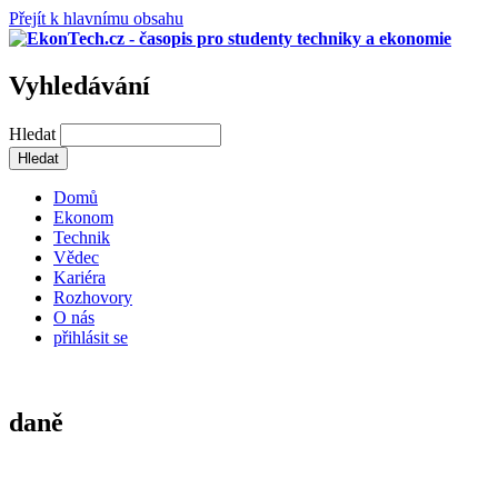
Přejít k hlavnímu obsahu
Vyhledávání
Hledat
Domů
Ekonom
Technik
Vědec
Kariéra
Rozhovory
O nás
přihlásit se
daně