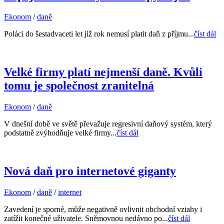
Ekonom
/
daně
Poláci do šestadvaceti let již rok nemusí platit daň z příjmu...
číst dál
Velké firmy platí nejmenší daně. Kvůli
tomu je společnost zranitelná
Ekonom
/
daně
V dnešní době ve světě převažuje regresivní daňový systém, který
podstatně zvýhodňuje velké firmy...
číst dál
Nová daň pro internetové giganty
Ekonom
/
daně
/
internet
Zavedení je sporné, může negativně ovlivnit obchodní vztahy i
zatížit konečné uživatele. Sněmovnou nedávno po...
číst dál