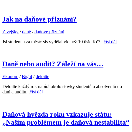
Jak na daňové přiznání?
Z vejšky
/
daně
/
daňové přiznání
Jsi student a za měsíc sis vydělal víc než 10 tisíc Kč?...
číst dál
Daně nebo audit? Záleží na vás…
Ekonom
/
Big 4
/
deloitte
Deloitte každý rok nabírá okolo stovky studentů a absolventů do
daní a auditu...
číst dál
Daňová hvězda roku vzkazuje státu:
„Naším problémem je daňová nestabilita“