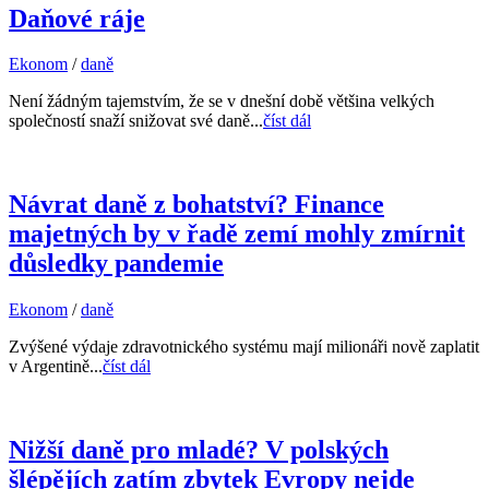
Daňové ráje
Ekonom
/
daně
Není žádným tajemstvím, že se v dnešní době většina velkých
společností snaží snižovat své daně...
číst dál
Návrat daně z bohatství? Finance
majetných by v řadě zemí mohly zmírnit
důsledky pandemie
Ekonom
/
daně
Zvýšené výdaje zdravotnického systému mají milionáři nově zaplatit
v Argentině...
číst dál
Nižší daně pro mladé? V polských
šlépějích zatím zbytek Evropy nejde